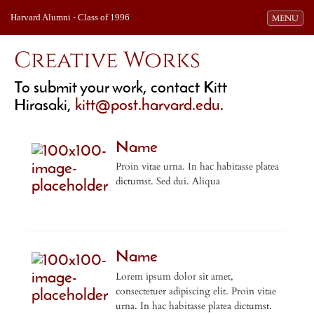
Harvard Alumni - Class of 1996
Toggle navi
MENU
Creative Works
To submit your work, contact Kitt
Hirasaki,
k
itt@post.harvard.edu
.
Name
Proin vitae urna. In hac habitasse platea
dictumst. Sed dui. Aliqua
Name
Lorem ipsum dolor sit amet,
consectetuer adipiscing elit. Proin vitae
urna. In hac habitasse platea dictumst.